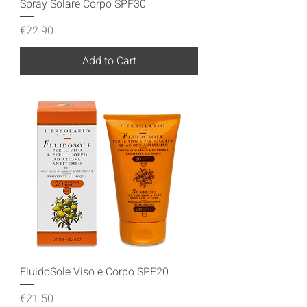
Spray Solare Corpo SPF30
Price
€22.90
Add to Cart
FluidoSole Viso e Corpo SPF20
Price
€21.50