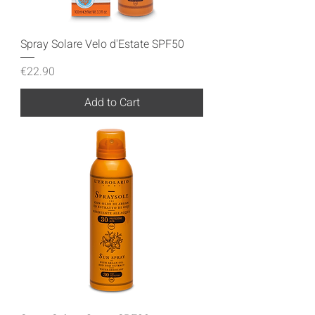
Spray Solare Velo d'Estate SPF50
Price
€22.90
Add to Cart