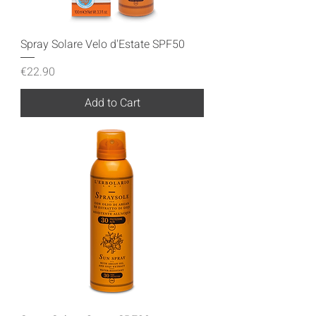
Spray Solare Velo d'Estate SPF50
Price
€22.90
Add to Cart