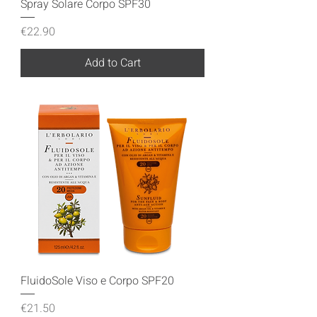
Spray Solare Corpo SPF30
Price
€22.90
Add to Cart
FluidoSole Viso e Corpo SPF20
Price
€21.50