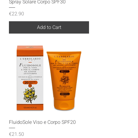
Spray Solare Corpo SPF30
Price
€22.90
Add to Cart
FluidoSole Viso e Corpo SPF20
Price
€21.50