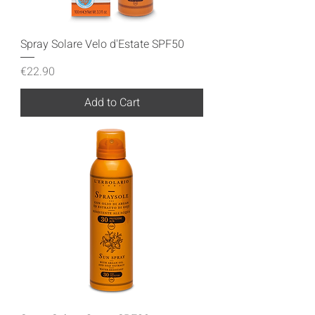
Spray Solare Velo d'Estate SPF50
Price
€22.90
Add to Cart