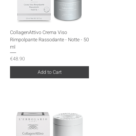
CollagenAttivo Crema Viso
Rimpolpante Rassodante - Notte - 50
ml
Price
€48.90
Add to Cart