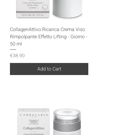
CollagenAttivo Ricarica Crema Viso
Rimpolpante Effetto Lifting - Giorno -
50 ml
Price
€38.90
Add to Cart