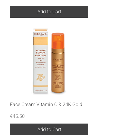
Add to Cart
Face Cream Vitamin C & 24K Gold
Price
€45.50
Add to Cart