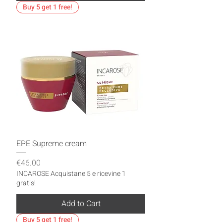
Buy 5 get 1 free!
EPE Supreme cream
Price
€46.00
INCAROSE Acquistane 5 e ricevine 1
gratis!
Add to Cart
Buy 5 get 1 free!