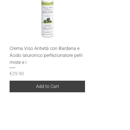
Crema Viso Antietà con Bardana e
Acido Ialuronico perfezionatore pelli
miste e i
Price
€29.90
Add to Cart