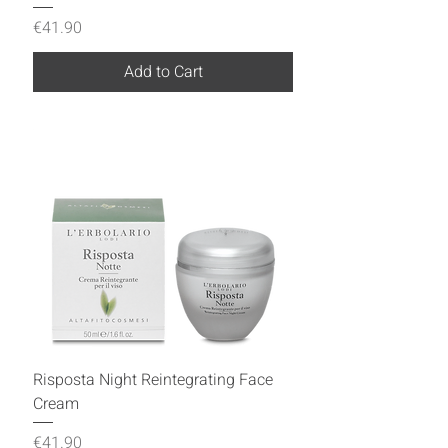
Price
€41.90
Add to Cart
Risposta Night Reintegrating Face
Cream
Price
€41.90