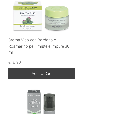
Crema Viso con Bardana e
Rosmarino pelli miste e impure 30
ml
Price
€18.90
Add to Cart