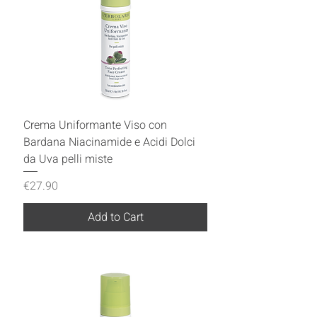
Crema Uniformante Viso con
Bardana Niacinamide e Acidi Dolci
da Uva pelli miste
Price
€27.90
Add to Cart