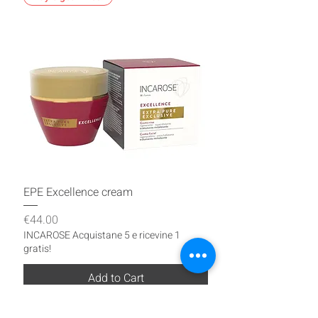
EPE Excellence cream
Price
€44.00
INCAROSE Acquistane 5 e ricevine 1
gratis!
Add to Cart
Buy 5 get 1 free!