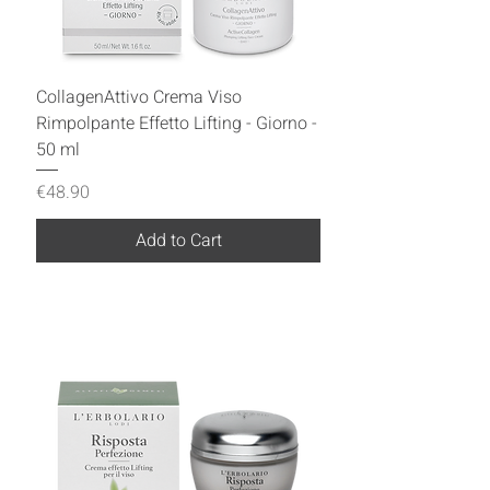
CollagenAttivo Crema Viso
Rimpolpante Effetto Lifting - Giorno -
50 ml
Price
€48.90
Add to Cart