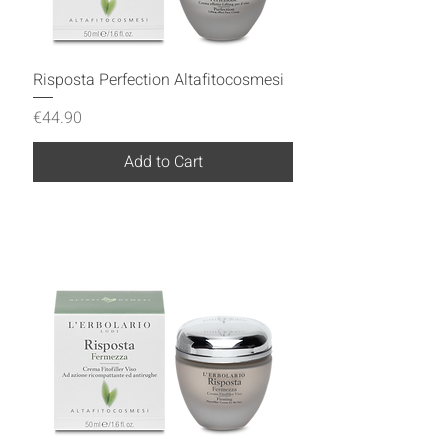
Risposta Perfection Altafitocosmesi
Price
€44.90
Add to Cart