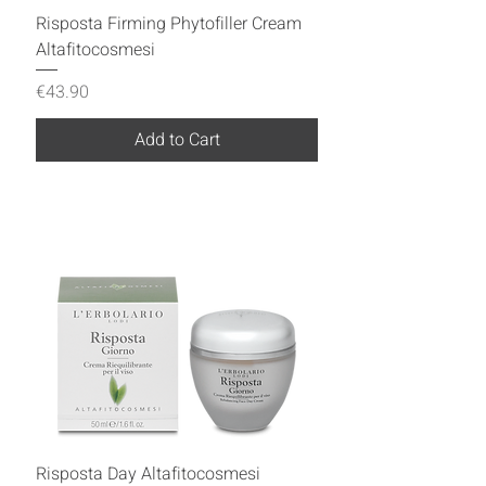
Risposta Firming Phytofiller Cream
Altafitocosmesi
Price
€43.90
Add to Cart
Risposta Day Altafitocosmesi