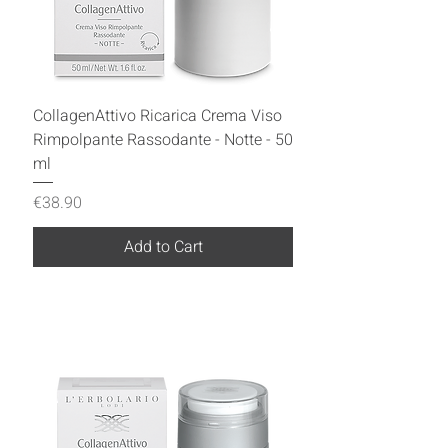
CollagenAttivo Ricarica Crema Viso
Rimpolpante Rassodante - Notte - 50
ml
Price
€38.90
Add to Cart