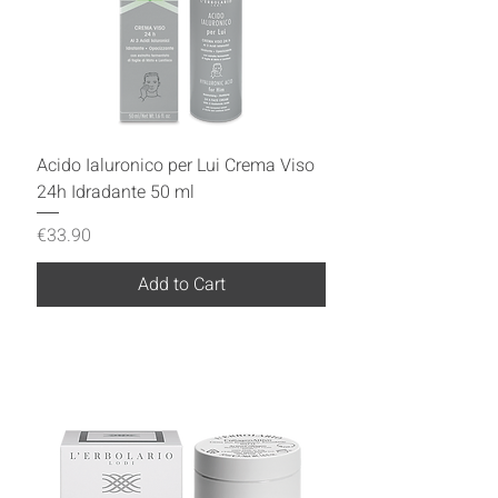
Acido Ialuronico per Lui Crema Viso
24h Idradante 50 ml
Price
€33.90
Add to Cart