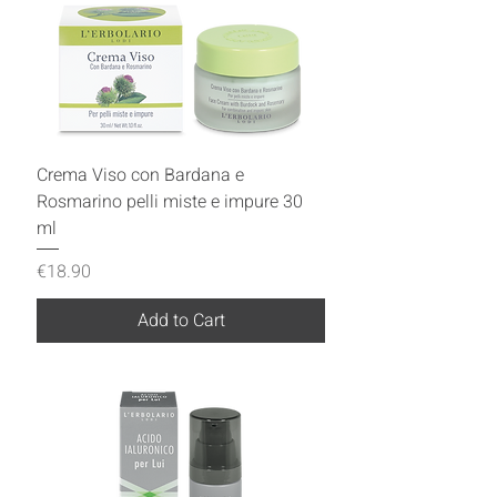
Crema Viso con Bardana e
Rosmarino pelli miste e impure 30
ml
Price
€18.90
Add to Cart