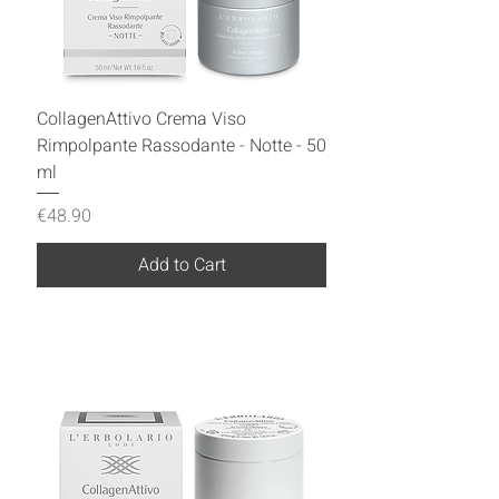
CollagenAttivo Crema Viso
Rimpolpante Rassodante - Notte - 50
ml
Price
€48.90
Add to Cart