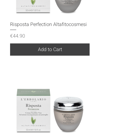
Risposta Perfection Altafitocosmesi
Price
€44.90
Add to Cart