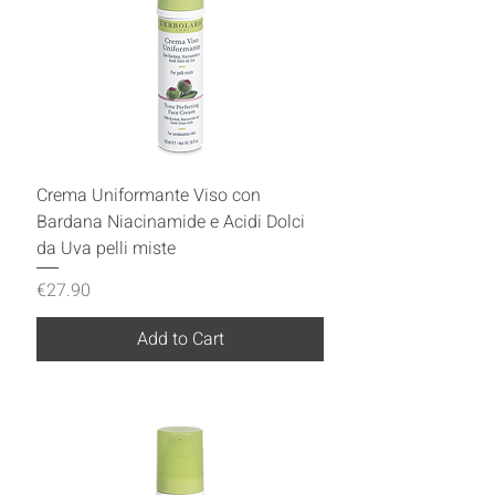
Crema Uniformante Viso con
Bardana Niacinamide e Acidi Dolci
da Uva pelli miste
Price
€27.90
Add to Cart