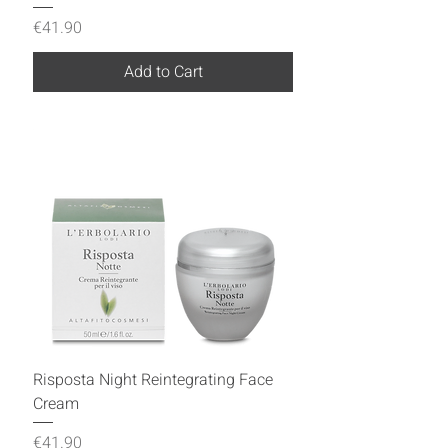
Price
€41.90
Add to Cart
Risposta Night Reintegrating Face
Cream
Price
€41.90