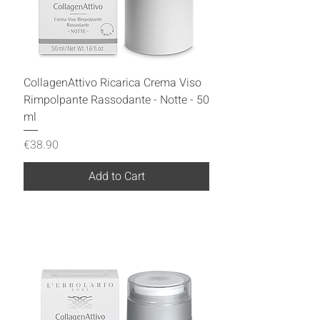
CollagenAttivo Ricarica Crema Viso
Rimpolpante Rassodante - Notte - 50
ml
Price
€38.90
Add to Cart