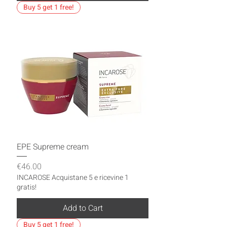
Buy 5 get 1 free!
EPE Supreme cream
Price
€46.00
INCAROSE Acquistane 5 e ricevine 1
gratis!
Add to Cart
Buy 5 get 1 free!