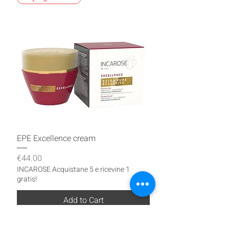
EPE Excellence cream
Price
€44.00
INCAROSE Acquistane 5 e ricevine 1
gratis!
Add to Cart
Buy 5 get 1 free!