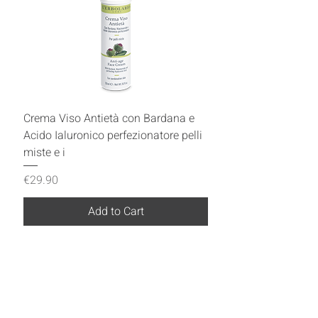
Crema Viso Antietà con Bardana e
Acido Ialuronico perfezionatore pelli
miste e i
Price
€29.90
Add to Cart