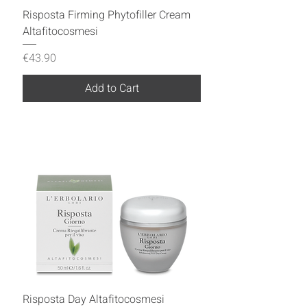
Risposta Firming Phytofiller Cream
Altafitocosmesi
Price
€43.90
Add to Cart
Risposta Day Altafitocosmesi