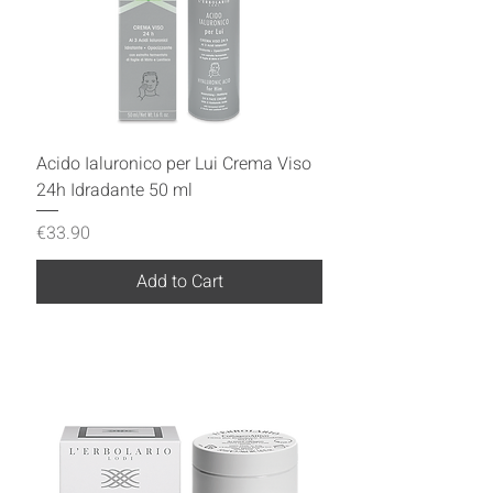
Acido Ialuronico per Lui Crema Viso
24h Idradante 50 ml
Price
€33.90
Add to Cart