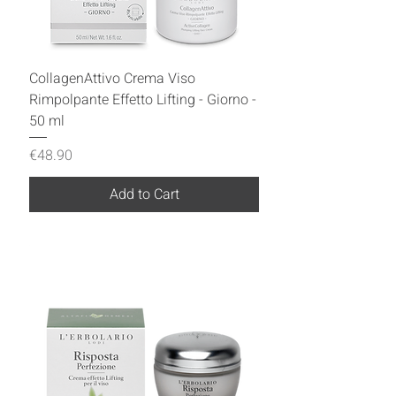
CollagenAttivo Crema Viso
Rimpolpante Effetto Lifting - Giorno -
50 ml
Price
€48.90
Add to Cart