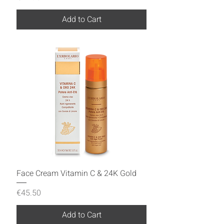
Add to Cart
Face Cream Vitamin C & 24K Gold
Price
€45.50
Add to Cart