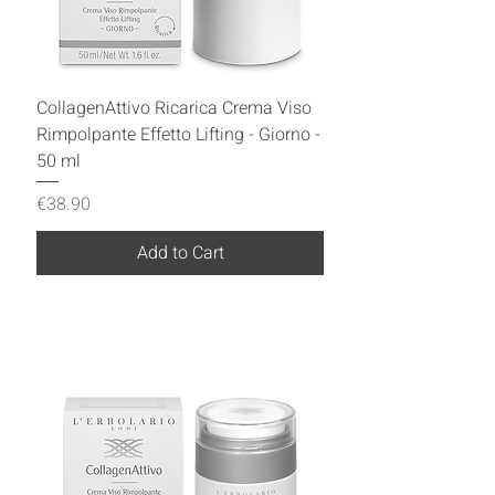
CollagenAttivo Ricarica Crema Viso
Rimpolpante Effetto Lifting - Giorno -
50 ml
Price
€38.90
Add to Cart