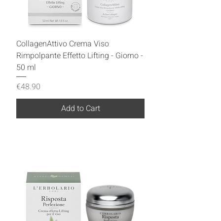
CollagenAttivo Crema Viso
Rimpolpante Effetto Lifting - Giorno -
50 ml
Price
€48.90
Add to Cart