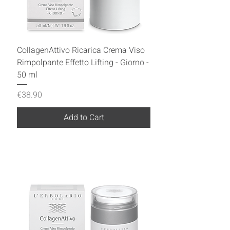
CollagenAttivo Ricarica Crema Viso
Rimpolpante Effetto Lifting - Giorno -
50 ml
Price
€38.90
Add to Cart