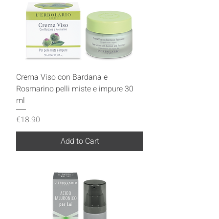
Crema Viso con Bardana e
Rosmarino pelli miste e impure 30
ml
Price
€18.90
Add to Cart