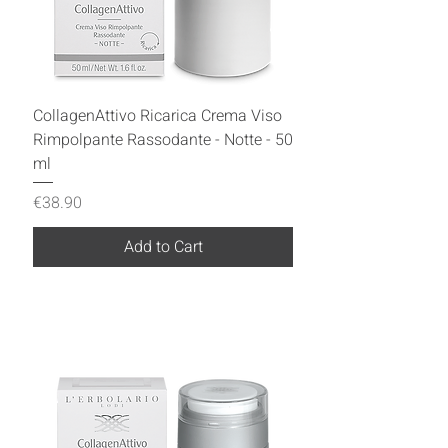
CollagenAttivo Ricarica Crema Viso
Rimpolpante Rassodante - Notte - 50
ml
Price
€38.90
Add to Cart