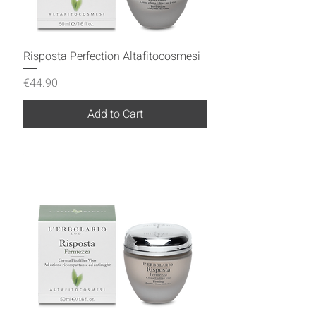
Risposta Perfection Altafitocosmesi
Price
€44.90
Add to Cart