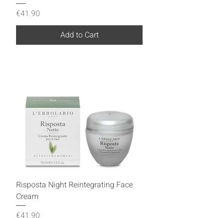
Price
€41.90
Add to Cart
Risposta Night Reintegrating Face
Cream
Price
€41.90