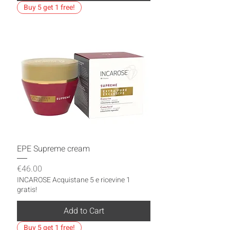
Buy 5 get 1 free!
EPE Supreme cream
Price
€46.00
INCAROSE Acquistane 5 e ricevine 1
gratis!
Add to Cart
Buy 5 get 1 free!