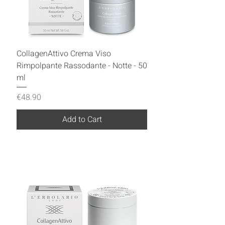
CollagenAttivo Crema Viso
Rimpolpante Rassodante - Notte - 50
ml
Price
€48.90
Add to Cart