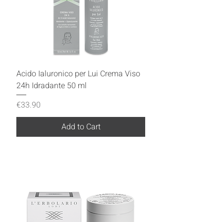
Acido Ialuronico per Lui Crema Viso
24h Idradante 50 ml
Price
€33.90
Add to Cart