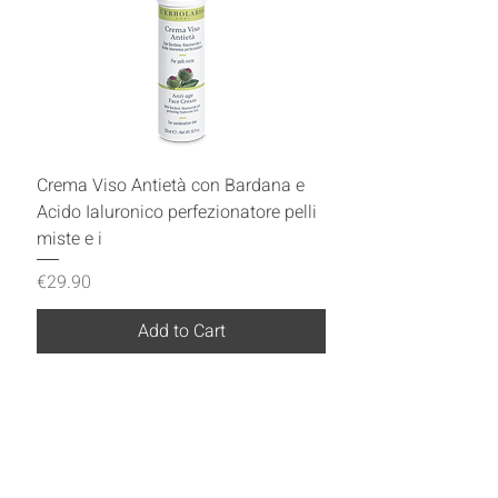
Crema Viso Antietà con Bardana e
Acido Ialuronico perfezionatore pelli
miste e i
Price
€29.90
Add to Cart