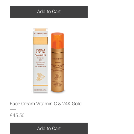
Add to Cart
Face Cream Vitamin C & 24K Gold
Price
€45.50
Add to Cart