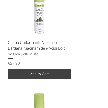
Crema Uniformante Viso con
Bardana Niacinamide e Acidi Dolci
da Uva pelli miste
Price
€27.90
Add to Cart