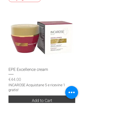
EPE Excellence cream
Price
€44.00
INCAROSE Acquistane 5 e ricevine 1
gratis!
Add to Cart
Buy 5 get 1 free!