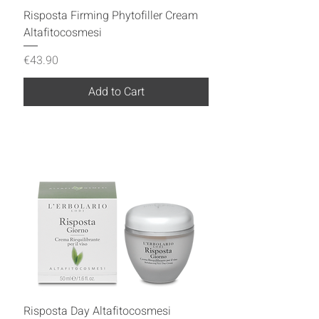
Risposta Firming Phytofiller Cream
Altafitocosmesi
Price
€43.90
Add to Cart
Risposta Day Altafitocosmesi