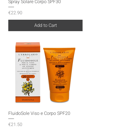
Spray Solare Corpo SPF30
Price
€22.90
Add to Cart
FluidoSole Viso e Corpo SPF20
Price
€21.50