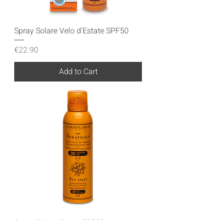
Spray Solare Velo d'Estate SPF50
Price
€22.90
Add to Cart