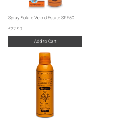
Spray Solare Velo d'Estate SPF50
Price
€22.90
Add to Cart