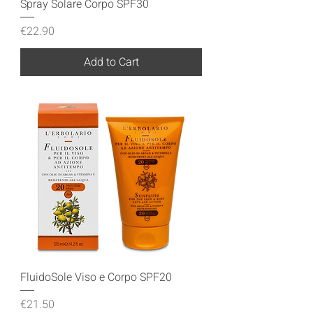
Spray Solare Corpo SPF30
Price
€22.90
Add to Cart
FluidoSole Viso e Corpo SPF20
Price
€21.50