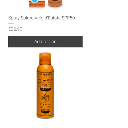
Spray Solare Velo d'Estate SPF50
Price
€22.90
Add to Cart