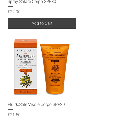
Spray Solare Corpo SPF30
Price
€22.90
Add to Cart
FluidoSole Viso e Corpo SPF20
Price
€21.50