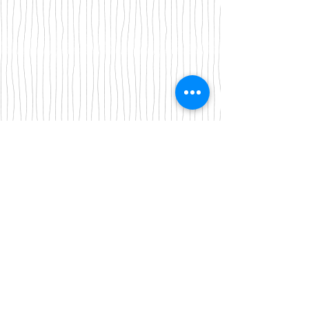
Iscriviti alla nostra mailing list
Iscriviti ora
About Us
A beauty store located in the center of Venice Island,