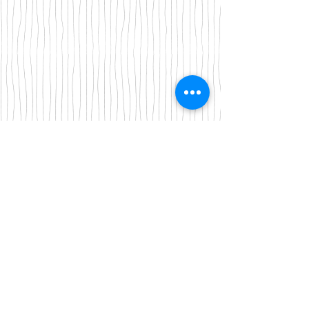
Iscriviti alla nostra mailing list
Iscriviti ora
About Us
A beauty store located in the center of Venice Island,