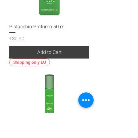
Pistacchio Profumo 50 ml
Price
€30.90
Add to Cart
Shipping only EU