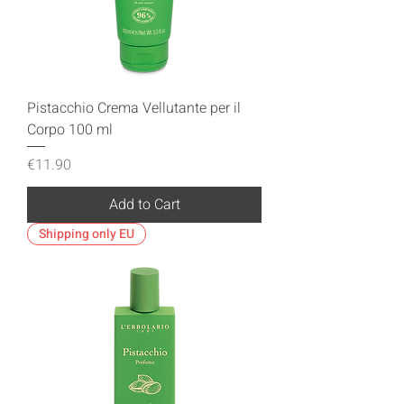
Pistacchio Crema Vellutante per il
Corpo 100 ml
Price
€11.90
Add to Cart
Shipping only EU