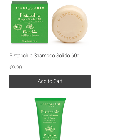
Pistacchio Shampoo Solido 60g
Price
€9.90
Add to Cart