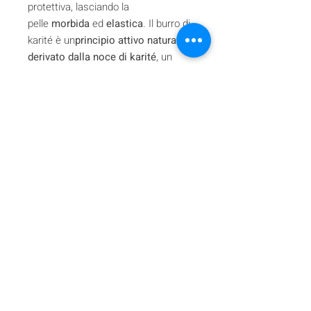
protettiva, lasciando la
pelle
morbida
ed
elastica
. Il burro di
karité è un
principio attivo naturale
derivato dalla noce di karité
, un
albero selvatico dell'Africa
occidentale:
Butyrospermum Parkii
.
Dalla
noce
si estrae una ricca pasta
beige che viene poi trasformata
in
burro
. Il
burro di karité
è noto in
tutto il mondo per le sue proprietà
nutritive e protettive. Ricco di
vitamine A, D, E ed F, nonché di acidi
grassi, nutre la pelle, aiutandola a
difendersi dalla disidratazione e dalle
aggressioni esterne.