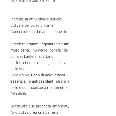
Olio d'oliva e burro di karité
Ingredienti attivi chiave dell'olio
d'oliva e del burro di karité
Conosciuto fin dall'antichità per le
sue
proprietà
idratanti
,
rigeneranti
e
am
morbidenti
, i numerosi benefici del
burro di karité si adattano
perfettamente alle esigenze della
pelle secca.
L'olio d'oliva,
ricco di acidi grassi
essenziali
e
antiossidanti
, idrata la
pelle e contribuisce a mantenerne
l'elasticità.
Grazie alle sue proprietà emollienti,
l'olio d'oliva crea una barriera