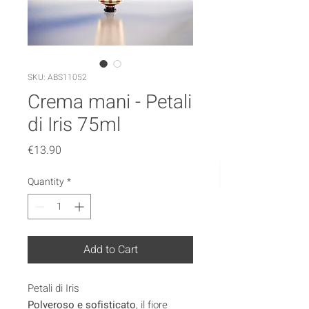
SKU: ABS11052
Crema mani - Petali
di Iris 75ml
Price
€13.90
Quantity
*
Add to Cart
Petali di Iris
Polveroso e sofisticato
, il fiore