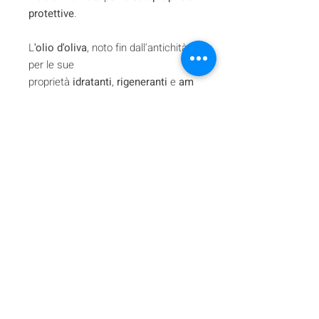
protettive
.
L
'olio d'oliva
, noto fin dall'antichità
per le sue
proprietà
idratanti
,
rigeneranti
e
am
morbidenti
, ha un'ampia gamma di
benefici ed è perfettamente adatto
alle esigenze della pelle secca.
Ricco di
acidi grassi essenziali e
antiossidanti
, idrata la pelle e
contribuisce a mantenerne
l'elasticità. Grazie alle sue proprietà
emollienti, l'olio d'oliva crea
una
barriera protettiva
, lasciando la
pelle morbida ed elastica.