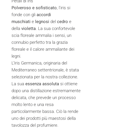
Petali di Iris
Polveroso e sofisticato
, l'iris si
fonde con gli
accordi
muschiati
e
legnosi
del
cedro
e
della
violetta
. La sua confortevole
scia floreale ammalia i sensi, un
connubio perfetto tra la grazia
floreale e il calore ammaliante dei
legni.
L'Iris Germanica, originaria del
Mediterraneo settentrionale, è stata
selezionata per la nostra collezione.
La sua
essenza assoluta
si ottiene
dopo una distillazione estremamente
delicata, che prevede un processo
molto lento e una resa
particolarmente bassa. Ciò la rende
uno dei prodotti più maestosi della
tavolozza del profumiere.