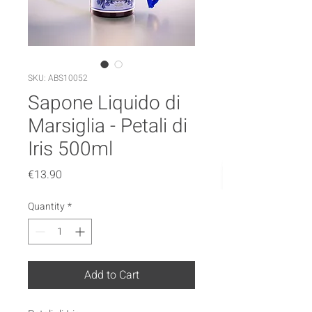
SKU: ABS10052
Sapone Liquido di
Marsiglia - Petali di
Iris 500ml
Price
€13.90
Quantity
*
Add to Cart